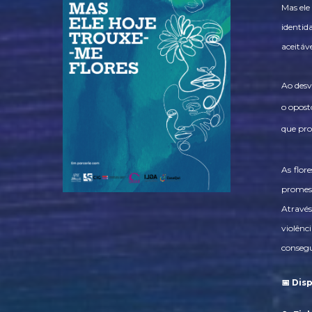
Mas ele
identid
aceitáve
Ao desv
o opost
que pr
As flor
promess
Através
violênc
consegu
📅 Dis