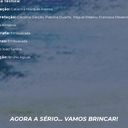
ha Técnica:
ação:
Catarina Marques Ramos
pretação:
Carolina Garção, Patricia Duarte, Miguel Ribeiro, Francisca Peixeiro
e Almeida
afia:
Embuscada
nos:
Embuscada
:
João Santos
ção:
Bruno Águas
AGORA A SÉRIO... VAMOS BRINCAR!