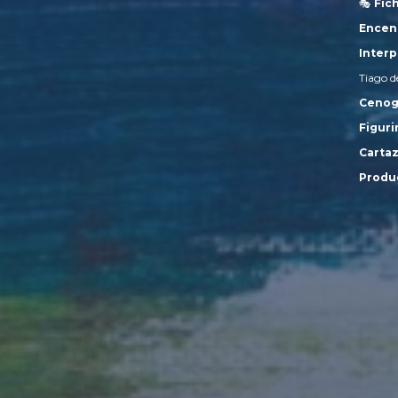
🎭
Fic
Encen
Inter
Tiago d
Cenogr
Figuri
Cartaz
Produ