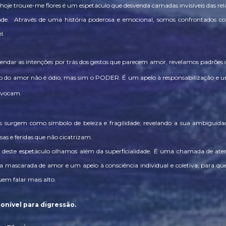
 hoje trouxe-me flores é um espetáculo que desvenda camadas invisíveis das r
ade. Através de uma história poderosa e emocional, somos confrontados co
l.
endar as intenções por trás dos gestos que parecem amor, revelamos padrõe
o do amor não é ódio, mas sim o PODER. É um apelo à responsabilização e u
ovocam.
es surgem como símbolo de beleza e fragilidade, revelando a sua ambiguida
as e feridas que não cicatrizam.
 deste espetáculo olhamos além da superficialidade. É uma chamada de ate
ia mascarada de amor e um apelo à consciência individual e coletiva, para qu
em falar mais alto.
ponível para digressão.