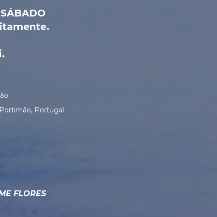
- SÁBADO
itamente.
.
mão
 Portimão, Portugal
-ME FLORES