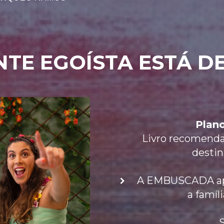
NTE EGOÍSTA ESTÁ DE
Plano
Livro recomendad
destin
A EMBUSCADA apr
a famí