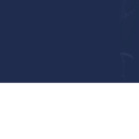
© 2024
embuscada.pt
